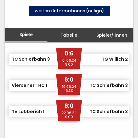
TCS TEAM SHOP
weitere Informationen (nuliga)
MITGLIED WERDEN
Spiele
Tabelle
Spieler/-innen
0:6
TC Schiefbahn 3
TG Willich 2
01.06.24
9:00
6:0
Viersener THC 1
TC Schiefbahn 3
19.06.24
16:30
6:0
TV Lobberich 1
TC Schiefbahn 3
22.06.24
9:00