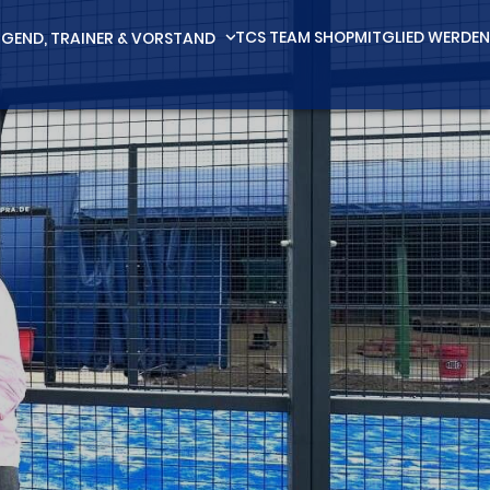
TCS TEAM SHOP
MITGLIED WERDEN
GEND, TRAINER & VORSTAND
expand_more