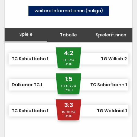
TCS TEAM SHOP
weitere Informationen (nuliga)
MITGLIED WERDEN
Spiele
Tabelle
Spieler/-innen
4:2
TC Schiefbahn 1
TG Willich 2
11.05.24
9:00
1:5
Dülkener TC 1
TC Schiefbahn 1
07.06.24
17:00
3:3
TC Schiefbahn 1
TG Waldniel 1
15.06.24
9:00