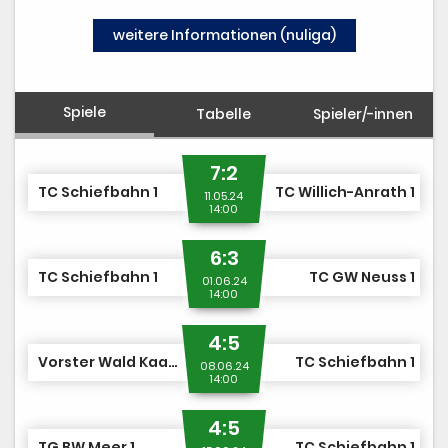
TCS TEAM SHOP
weitere Informationen (nuliga)
MITGLIED WERDEN
Spiele
Tabelle
Spieler/-innen
7:2
TC Schiefbahn 1
TC Willich-Anrath 1
11.05.24
14:00
6:3
TC Schiefbahn 1
TC GW Neuss 1
01.06.24
14:00
4:5
Vorster Wald Kaarst 1
TC Schiefbahn 1
08.06.24
14:00
4:5
TG BW Meer 1
TC Schiefbahn 1