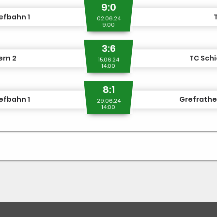
9:0
efbahn 1
02.06.24
9:00
3:6
ern 2
TC Schi
15.06.24
14:00
8:1
efbahn 1
Grefrathe
29.06.24
14:00