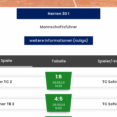
Herren 30 1
Mannschaftsführer
weitere Informationen (nuliga)
Spiele
Tabelle
Spieler/-i
1:8
r TC 2
TC Schi
05.05.24
14:30
4:5
er TB 2
TC Schi
26.05.24
9:00