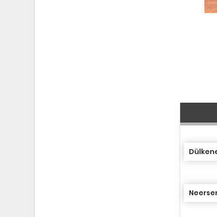
Dülkene
Neersen