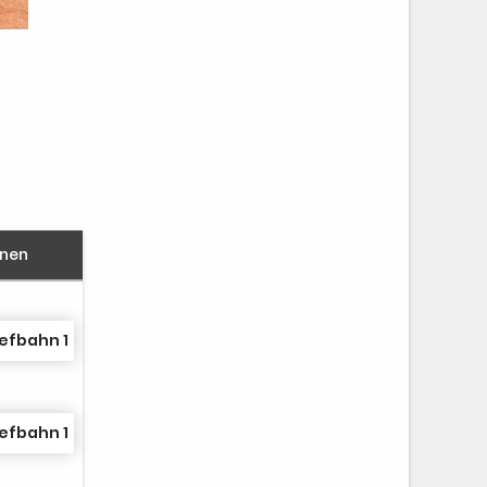
nnen
efbahn 1
efbahn 1