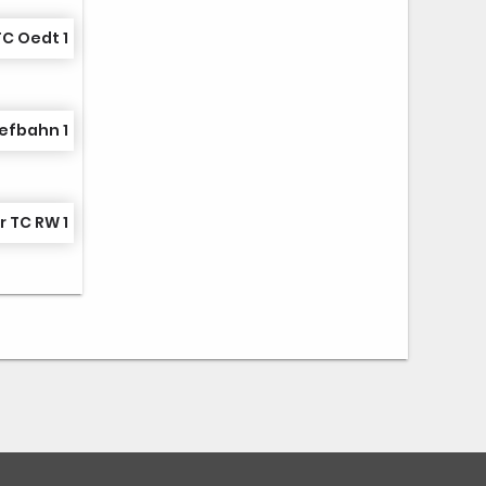
TC Oedt 1
efbahn 1
r TC RW 1