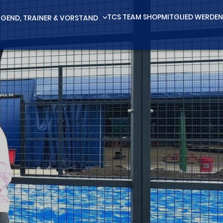
TCS TEAM SHOP
MITGLIED WERDEN
GEND, TRAINER & VORSTAND
expand_more