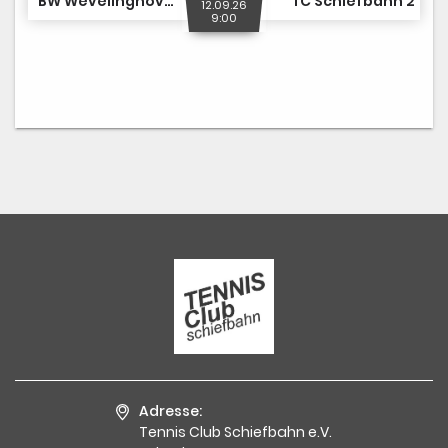
BW Wevelinghoven 2
TC Schiefbahn 2
12.09.26
9:00
Adresse:
Tennis Club Schiefbahn e.V.