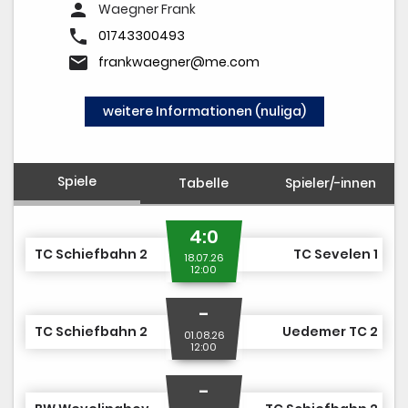
TCS TEAM SHOP
person
Waegner Frank
phone
MITGLIED WERDEN
01743300493
email
frankwaegner@me.com
weitere Informationen (nuliga)
Spiele
Tabelle
Spieler/-innen
4:0
TC Schiefbahn 2
TC Sevelen 1
18.07.26
12:00
-
TC Schiefbahn 2
Uedemer TC 2
01.08.26
12:00
-