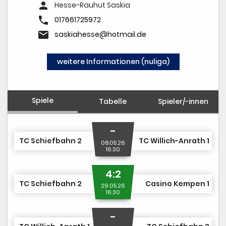
TCS TEAM SHOP
person
Hesse-Rauhut Saskia
phone
MITGLIED WERDEN
017661725972
email
saskiahesse@hotmail.de
weitere Informationen (nuliga)
Spiele
Tabelle
Spieler/-innen
-
TC Schiefbahn 2
TC Willich-Anrath 1
08.05.26
16:30
4:2
TC Schiefbahn 2
Casino Kempen 1
29.05.26
16:30
-