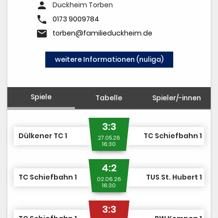
TCS TEAM SHOP
person
Duckheim Torben
phone
MITGLIED WERDEN
0173 9009784
email
torben@familieduckheim.de
weitere Informationen (nuliga)
Spiele
Tabelle
Spieler/-innen
3:3
Dülkener TC 1
TC Schiefbahn 1
27.05.26
16:30
4:2
TC Schiefbahn 1
TUS St. Hubert 1
02.06.26
16:30
3:3