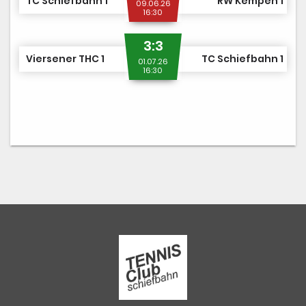
TC Schiefbahn 1
RW Kempen 1
09.06.26
16:30
3:3
Viersener THC 1
TC Schiefbahn 1
01.07.26
16:30