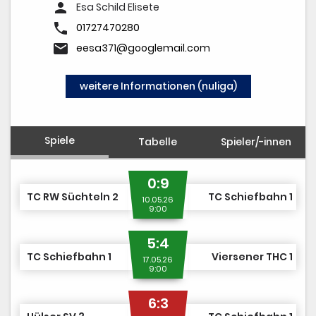
TCS TEAM SHOP
person
Esa Schild Elisete
phone
MITGLIED WERDEN
01727470280
email
eesa371@googlemail.com
weitere Informationen (nuliga)
Spiele
Tabelle
Spieler/-innen
0:9
TC RW Süchteln 2
TC Schiefbahn 1
10.05.26
9:00
5:4
TC Schiefbahn 1
Viersener THC 1
17.05.26
9:00
6:3