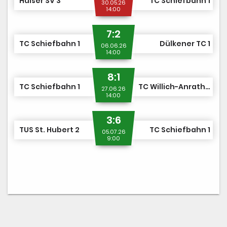
Hülser SV 3
TC Schiefbahn 1
30.05.26
14:00
7:2
TC Schiefbahn 1
Dülkener TC 1
06.06.26
14:00
8:1
TC Schiefbahn 1
TC Willich-Anrath 2
27.06.26
14:00
3:6
TUS St. Hubert 2
TC Schiefbahn 1
05.07.26
9:00