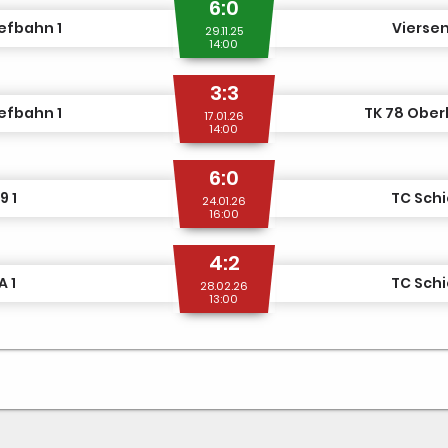
6:0
efbahn 1
Viersen
29.11.25
14:00
3:3
efbahn 1
TK 78 Ober
17.01.26
14:00
6:0
9 1
TC Schi
24.01.26
16:00
4:2
 1
TC Schi
28.02.26
13:00