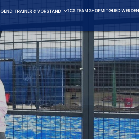
TCS TEAM SHOP
MITGLIED WERDEN
GEND, TRAINER & VORSTAND
expand_more