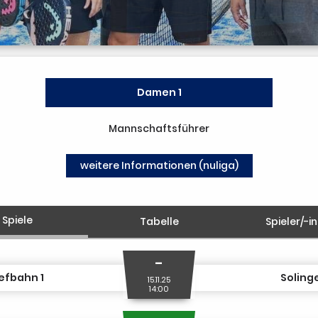
Damen 1
Mannschaftsführer
weitere Informationen (nuliga)
Spiele
Tabelle
Spieler/-i
-
efbahn 1
Solinge
15.11.25
14:00