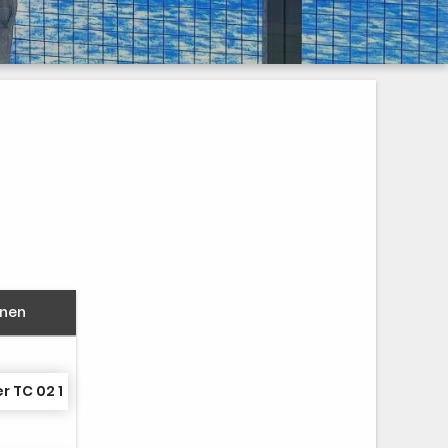
nnen
r TC 02 1