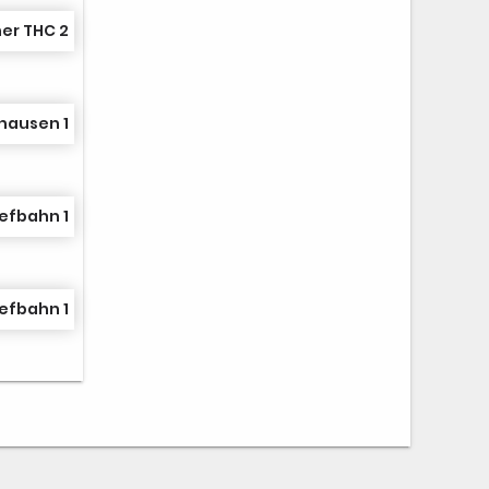
er THC 2
hausen 1
efbahn 1
efbahn 1