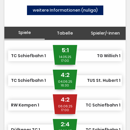
TCS TEAM SHOP
weitere Informationen (nuliga)
MITGLIED WERDEN
Spiele
Tabelle
Spieler/-innen
5:1
TC Schiefbahn 1
TG Willich 1
14.05.25
17:00
4:2
TC Schiefbahn 1
TUS St. Hubert 1
04.06.25
16:30
4:2
RW Kempen 1
TC Schiefbahn 1
06.06.25
17:00
2:4
Dülkener TC 1
TC Schiefbahn 1