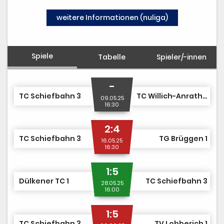
TCS TEAM SHOP
weitere Informationen (nuliga)
MITGLIED WERDEN
Spiele
Tabelle
Spieler/-innen
-
TC Schiefbahn 3
TC Willich-Anrath 2
09.05.25
16:30
2:4
TC Schiefbahn 3
TG Brüggen 1
16.05.25
16:30
1:5
Dülkener TC 1
TC Schiefbahn 3
28.05.25
16:00
1:5
TC Schiefbahn 3
TV Lobberich 1