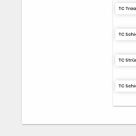
TC Traar
TC Schi
TC Strü
TC Schi