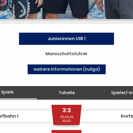
Juniorinnen U18 1
Mannschaftsführer
weitere Informationen (nuliga)
Spiele
Tabelle
Spieler/-i
3:3
efbahn 1
Krefe
05.05.25
16:00