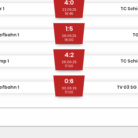
4:0
 1
TC Schi
22.05.25
16:45
1:5
efbahn 1
TG
26.05.25
16:00
4:2
mp 1
TC Schi
26.06.25
17:00
0:6
efbahn 1
TV 03 SG 
30.06.25
17:00