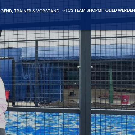
TCS TEAM SHOP
MITGLIED WERDEN
GEND, TRAINER & VORSTAND
expand_more