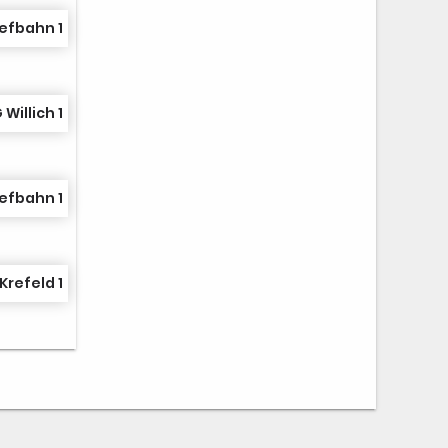
efbahn 1
 Willich 1
efbahn 1
Krefeld 1