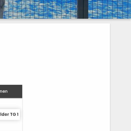
nnen
lder TG 1