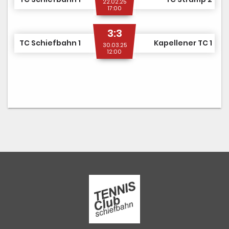
22.02.25
17:00
3:3
TC Schiefbahn 1
Kapellener TC 1
30.03.25
12:00