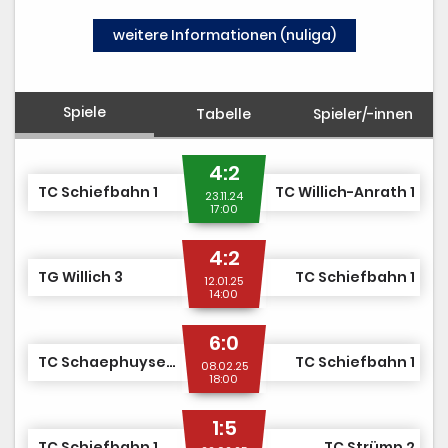
TCS TEAM SHOP
weitere Informationen (nuliga)
MITGLIED WERDEN
Spiele
Tabelle
Spieler/-innen
4:2
TC Schiefbahn 1
TC Willich-Anrath 1
23.11.24
17:00
4:2
TG Willich 3
TC Schiefbahn 1
12.01.25
14:00
6:0
TC Schaephuysen 1
TC Schiefbahn 1
08.02.25
18:00
1:5
TC Schiefbahn 1
TC Strümp 2